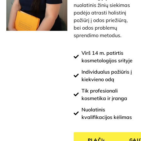
nuolatinis žinių siekimas
padėjo atrasti holistinį
požiūrį į odos priežiūrą,
bei odos problemų
sprendimo metodus.
Virš 14 m. patirtis
kosmetologijos srityje
Individualus požiūris į
kiekvieno odą
Tik profesionali
kosmetika ir įranga
Nuolatinis
kvalifikacijos kėlimas
PLAČIAU
GAU