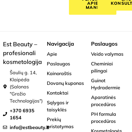
APIE
KONSULT
MANE
Est Beauty –
Navigacija
Paslaugos
profesionali
Apie
Veido valymas
kosmetologija
Paslaugos
Cheminiai
pilingai
Šaulių g. 14,
Kainoraštis
Klaipėda
Guinot
Dovanų kuponas
(Salonas
Hydradermie
Kontaktai
"Grožio
Aparatinės
Technologijos")
Sąlygos ir
procedūros
taisyklės
+370 6935
PH formula
1654
Prekių
procedūros
pristatymas
info@estbeauty.lt
Kosmetologės