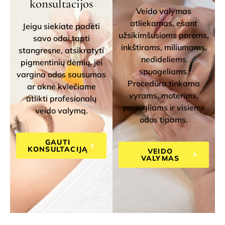
konsultacijos
Veido valymas
atliekamas, esant
Jeigu siekiate padėti
užsikimšusioms poroms,
savo odai tapti
inkštirams, miliumams,
stangresne, atsikratyti
nedideliems
pigmentinių dėmių, jei
spuogeliams.
vargina odos sausumas
Procedūra tinkama
ar aknė kviečiame
vyrams, moterims,
atlikti profesionalų
paaugliams ir visiems
veido valymą.
odos tipams.
GAUTI
KONSULTACIJĄ
VEIDO
VALYMAS