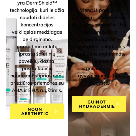
yra DermShield™
technologija, kuri leidžia
Viena iš pasaulio
naudoti didelės
įžymybių ir jaunatviškos
koncentracijos
išvaizdos paslapčių. Tai
veikliąsias medžiagas
veido procedūra
be dirginimo,
„Superžvaigždė“ –
paraudimo ar kitų
momentinis ir ilgalaikis
įprastų šalutinių
veido odos maitinimas,
poveikių, dažnai
drėkinimas ir
pasitaikančių
gaivinimas,
naudojant stiprias odos
gyvybingumas bei
priežiūros priemones su
jaunystė.
AHA ir BHA rūgštimis.
GUINOT
HYDRADERMIE
NOON
AESTHETIC