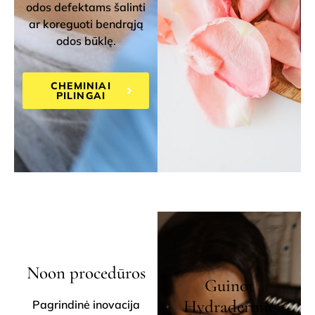
odos defektams šalinti
ar koreguoti bendrąją
odos būklę.
CHEMINIAI
PILINGAI
Noon procedūros
Guinot
Hydradermie
Pagrindinė inovacija