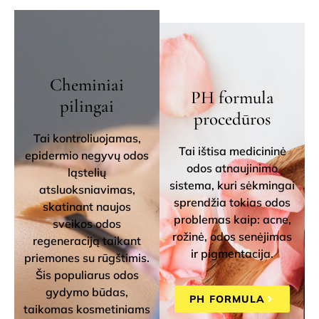
Cheminiai
PH formula
pilingai
procedūros
Tai kontroliuojamas,
Tai ištisa medicininė
epidermio negyvų odos
odos atnaujinimo
ląstelių
sistema, kuri sėkmingai
atsluoksniavimas,
sprendžia tokias odos
skatinant naujos
problemas kaip: acne,
sveikos odos
rožinė, odos senėjimas
regeneraciją taikant
ir pigmentacija.
priemones su rūgštimis.
Šis populiarus odos
gydymo būdas,
PH FORMULA
taikomas kosmetiniams