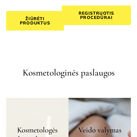
REGISTRUOTIS
PROCEDŪRAI
ŽIŪRĖTI
PRODUKTUS
Kosmetologinės paslaugos
Kosmetologės
Veido valymas