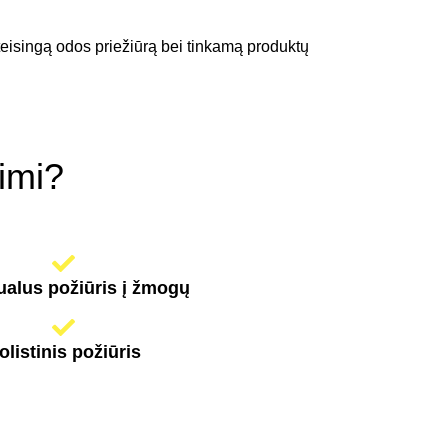
teisingą odos priežiūrą bei tinkamą produktų
imi?
ualus požiūris į žmogų
olistinis požiūris