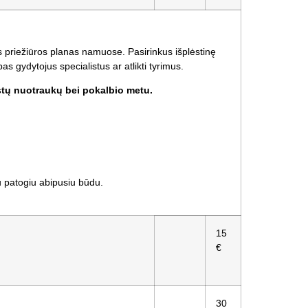
priežiūros planas namuose. Pasirinkus išplėstinę
 gydytojus specialistus ar atlikti tyrimus.
stų nuotraukų bei pokalbio metu.
u patogiu abipusiu būdu.
15
€
30