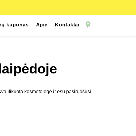
0
nų kuponas
Apie
Kontaktai
laipėdoje
 kvalifikuota kosmetologė ir esu pasiruošusi