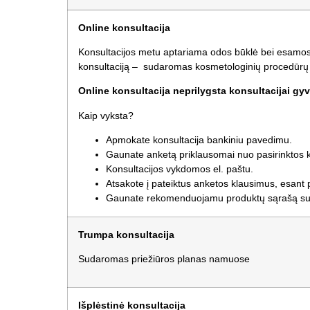
Online konsultacija
Konsultacijos metu aptariama odos būklė bei esamos
konsultaciją –
sudaromas kosmetologinių procedūrų pla
Online konsultacija neprilygsta konsultacijai gy
Kaip vyksta?
Apmokate konsultacija bankiniu pavedimu.
Gaunate anketą priklausomai nuo pasirinktos k
Konsultacijos vykdomos el. paštu.
Atsakote į pateiktus anketos klausimus, esant
Gaunate rekomenduojamu produktų sąrašą su a
Trumpa konsultacija
Sudaromas priežiūros planas namuose
Išplėstinė konsultacija