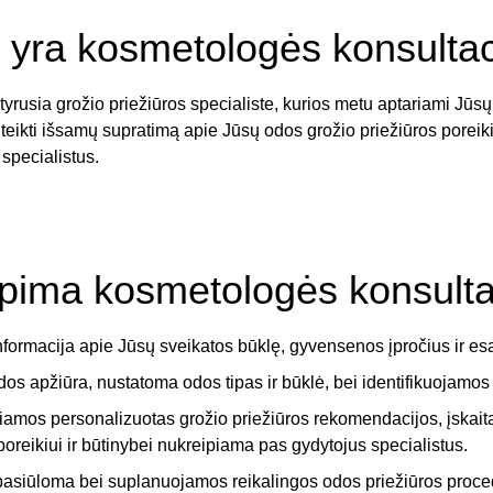
 yra kosmetologės konsultac
tyrusia grožio priežiūros specialiste, kurios metu aptariami Jū
uteikti išsamų supratimą apie Jūsų odos grožio priežiūros porei
 specialistus.
pima kosmetologės konsulta
ormacija apie Jūsų sveikatos būklę, gyvensenos įpročius ir es
os apžiūra, nustatoma odos tipas ir būklė, bei identifikuojamo
iamos personalizuotas grožio priežiūros rekomendacijos, įskaita
poreikiui ir būtinybei nukreipiama pas gydytojus specialistus.
asiūloma bei suplanuojamos reikalingos odos priežiūros proced