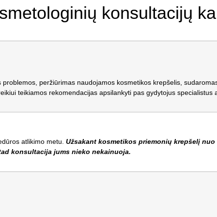
smetologinių konsultacijų ka
s problemos, peržiūrimas naudojamos kosmetikos krepšelis, sudaroma
kiui teikiamos rekomendacijas apsilankyti pas gydytojus specialistus ar 
edūros atlikimo metu.
Užsakant kosmetikos priemonių krepšelį nuo 
ad konsultacija jums nieko nekainuoja.