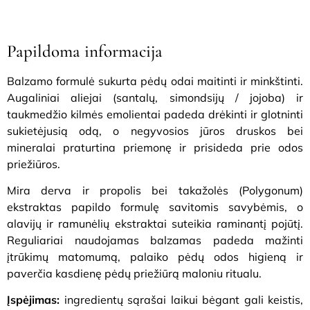
Papildoma informacija
Balzamo formulė sukurta pėdų odai maitinti ir minkštinti.
Augaliniai aliejai (santalų, simondsijų / jojoba) ir
taukmedžio kilmės emolientai padeda drėkinti ir glotninti
sukietėjusią odą, o negyvosios jūros druskos bei
mineralai praturtina priemonę ir prisideda prie odos
priežiūros.
Mira derva ir propolis bei takažolės (Polygonum)
ekstraktas papildo formulę savitomis savybėmis, o
alavijų ir ramunėlių ekstraktai suteikia raminantį pojūtį.
Reguliariai naudojamas balzamas padeda mažinti
įtrūkimų matomumą, palaiko pėdų odos higieną ir
paverčia kasdienę pėdų priežiūrą maloniu ritualu.
Įspėjimas:
ingredientų sąrašai laikui bėgant gali keistis,