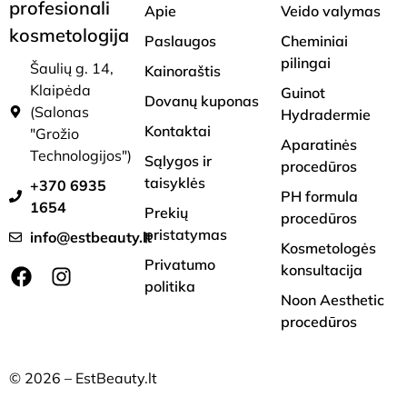
profesionali
Apie
Veido valymas
kosmetologija
Paslaugos
Cheminiai
pilingai
Šaulių g. 14,
Kainoraštis
Klaipėda
Guinot
Dovanų kuponas
(Salonas
Hydradermie
Kontaktai
"Grožio
Aparatinės
Technologijos")
Sąlygos ir
procedūros
taisyklės
+370 6935
PH formula
1654
Prekių
procedūros
pristatymas
info@estbeauty.lt
Kosmetologės
Privatumo
konsultacija
politika
Noon Aesthetic
procedūros
© 2026 – EstBeauty.lt