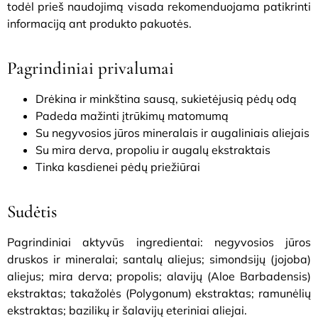
todėl prieš naudojimą visada rekomenduojama patikrinti
informaciją ant produkto pakuotės.
Pagrindiniai privalumai
Drėkina ir minkština sausą, sukietėjusią pėdų odą
Padeda mažinti įtrūkimų matomumą
Su negyvosios jūros mineralais ir augaliniais aliejais
Su mira derva, propoliu ir augalų ekstraktais
Tinka kasdienei pėdų priežiūrai
Sudėtis
Pagrindiniai aktyvūs ingredientai: negyvosios jūros
druskos ir mineralai; santalų aliejus; simondsijų (jojoba)
aliejus; mira derva; propolis; alavijų (Aloe Barbadensis)
ekstraktas; takažolės (Polygonum) ekstraktas; ramunėlių
ekstraktas; bazilikų ir šalavijų eteriniai aliejai.