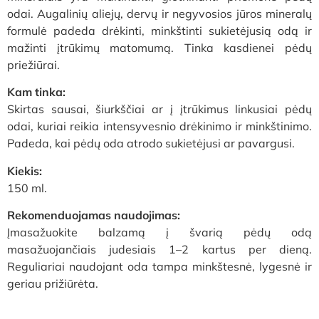
odai. Augalinių aliejų, dervų ir negyvosios jūros mineralų
formulė padeda drėkinti, minkštinti sukietėjusią odą ir
mažinti įtrūkimų matomumą. Tinka kasdienei pėdų
priežiūrai.
Kam tinka:
Skirtas sausai, šiurkščiai ar į įtrūkimus linkusiai pėdų
odai, kuriai reikia intensyvesnio drėkinimo ir minkštinimo.
Padeda, kai pėdų oda atrodo sukietėjusi ar pavargusi.
Kiekis:
150 ml.
Rekomenduojamas naudojimas:
Įmasažuokite balzamą į švarią pėdų odą
masažuojančiais judesiais 1–2 kartus per dieną.
Reguliariai naudojant oda tampa minkštesnė, lygesnė ir
geriau prižiūrėta.