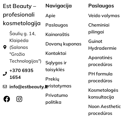
Est Beauty –
Navigacija
Paslaugos
profesionali
Apie
Veido valymas
kosmetologija
Paslaugos
Cheminiai
pilingai
Šaulių g. 14,
Kainoraštis
Klaipėda
Guinot
Dovanų kuponas
(Salonas
Hydradermie
Kontaktai
"Grožio
Aparatinės
Technologijos")
Sąlygos ir
procedūros
taisyklės
+370 6935
PH formula
1654
Prekių
procedūros
pristatymas
info@estbeauty.lt
Kosmetologės
Privatumo
konsultacija
politika
Noon Aesthetic
procedūros