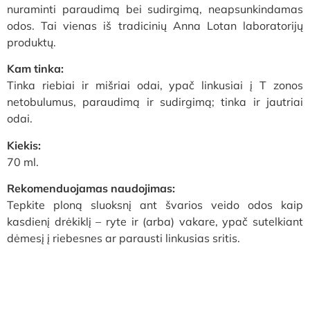
nuraminti paraudimą bei sudirgimą, neapsunkindamas
odos. Tai vienas iš tradicinių Anna Lotan laboratorijų
produktų.
Kam tinka:
Tinka riebiai ir mišriai odai, ypač linkusiai į T zonos
netobulumus, paraudimą ir sudirgimą; tinka ir jautriai
odai.
Kiekis:
70 ml.
Rekomenduojamas naudojimas:
Tepkite ploną sluoksnį ant švarios veido odos kaip
kasdienį drėkiklį – ryte ir (arba) vakare, ypač sutelkiant
dėmesį į riebesnes ar parausti linkusias sritis.