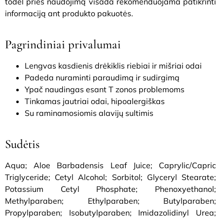
todėl prieš naudojimą visada rekomenduojama patikrinti
informaciją ant produkto pakuotės.
Pagrindiniai privalumai
Lengvas kasdienis drėkiklis riebiai ir mišriai odai
Padeda nuraminti paraudimą ir sudirgimą
Ypač naudingas esant T zonos problemoms
Tinkamas jautriai odai, hipoalergiškas
Su raminamosiomis alavijų sultimis
Sudėtis
Aqua; Aloe Barbadensis Leaf Juice; Caprylic/Capric
Triglyceride; Cetyl Alcohol; Sorbitol; Glyceryl Stearate;
Potassium Cetyl Phosphate; Phenoxyethanol;
Methylparaben; Ethylparaben; Butylparaben;
Propylparaben; Isobutylparaben; Imidazolidinyl Urea;