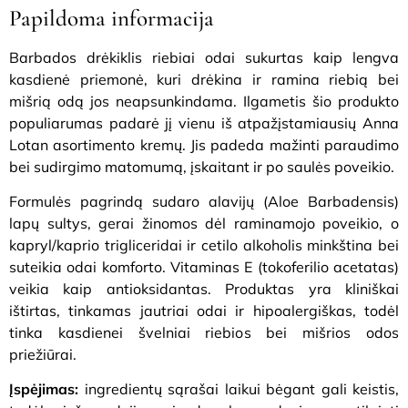
Papildoma informacija
Barbados drėkiklis riebiai odai sukurtas kaip lengva
kasdienė priemonė, kuri drėkina ir ramina riebią bei
mišrią odą jos neapsunkindama. Ilgametis šio produkto
populiarumas padarė jį vienu iš atpažįstamiausių Anna
Lotan asortimento kremų. Jis padeda mažinti paraudimo
bei sudirgimo matomumą, įskaitant ir po saulės poveikio.
Formulės pagrindą sudaro alavijų (Aloe Barbadensis)
lapų sultys, gerai žinomos dėl raminamojo poveikio, o
kapryl/kaprio trigliceridai ir cetilo alkoholis minkština bei
suteikia odai komforto. Vitaminas E (tokoferilio acetatas)
veikia kaip antioksidantas. Produktas yra kliniškai
ištirtas, tinkamas jautriai odai ir hipoalergiškas, todėl
tinka kasdienei švelniai riebios bei mišrios odos
priežiūrai.
Įspėjimas:
ingredientų sąrašai laikui bėgant gali keistis,