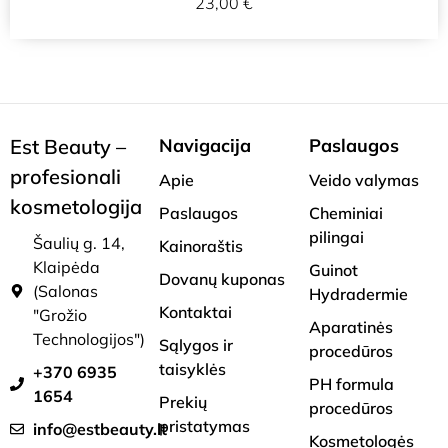
23,00
€
Est Beauty –
Navigacija
Paslaugos
profesionali
Apie
Veido valymas
kosmetologija
Paslaugos
Cheminiai
pilingai
Šaulių g. 14,
Kainoraštis
Klaipėda
Guinot
Dovanų kuponas
(Salonas
Hydradermie
Kontaktai
"Grožio
Aparatinės
Technologijos")
Sąlygos ir
procedūros
taisyklės
+370 6935
PH formula
1654
Prekių
procedūros
pristatymas
info@estbeauty.lt
Kosmetologės