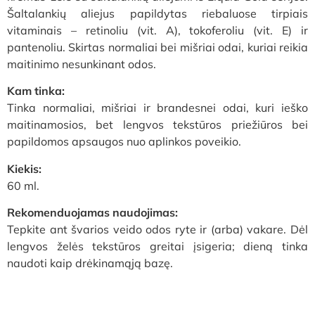
Šaltalankių aliejus papildytas riebaluose tirpiais
vitaminais – retinoliu (vit. A), tokoferoliu (vit. E) ir
pantenoliu. Skirtas normaliai bei mišriai odai, kuriai reikia
maitinimo nesunkinant odos.
Kam tinka:
Tinka normaliai, mišriai ir brandesnei odai, kuri ieško
maitinamosios, bet lengvos tekstūros priežiūros bei
papildomos apsaugos nuo aplinkos poveikio.
Kiekis:
60 ml.
Rekomenduojamas naudojimas:
Tepkite ant švarios veido odos ryte ir (arba) vakare. Dėl
lengvos želės tekstūros greitai įsigeria; dieną tinka
naudoti kaip drėkinamąją bazę.