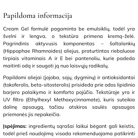
Papildoma informacija
Cream Gel formulė pagaminta be emulsiklių, todėl yra
švelni ir lengva, o tekstūra primena kremą-želė.
Pagrindinis aktyvusis komponentas – šaltalankių
(Hippophae Rhamnoides) aliejus, praturtintas riebaluose
tirpiais vitaminais A ir E bei pantenoliu, kurie padeda
maitinti odą ir saugoti ją nuo laisvųjų radikalų.
Papildomi aliejai (jojoba, sojų, dygminų) ir antioksidantai
(tokoferolis, beta-sitosterolis) prisideda prie odos lipidinio
barjero palaikymo ir komforto pojūčio. Tekstūroje yra ir
UV filtro (Ethylhexyl Methoxycinnamate), kuris suteikia
dalinę apsaugą, tačiau atskiros saulės apsaugos
priemonės jis nepakeičia.
Įspėjimas:
ingredientų sąrašai laikui bėgant gali keistis,
todėl prieš naudojimą visada rekomenduojama patikrinti