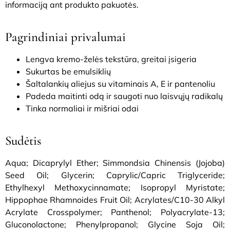
informaciją ant produkto pakuotės.
Pagrindiniai privalumai
Lengva kremo-želės tekstūra, greitai įsigeria
Sukurtas be emulsiklių
Šaltalankių aliejus su vitaminais A, E ir pantenoliu
Padeda maitinti odą ir saugoti nuo laisvųjų radikalų
Tinka normaliai ir mišriai odai
Sudėtis
Aqua; Dicaprylyl Ether; Simmondsia Chinensis (Jojoba)
Seed Oil; Glycerin; Caprylic/Capric Triglyceride;
Ethylhexyl Methoxycinnamate; Isopropyl Myristate;
Hippophae Rhamnoides Fruit Oil; Acrylates/C10-30 Alkyl
Acrylate Crosspolymer; Panthenol; Polyacrylate-13;
Gluconolactone; Phenylpropanol; Glycine Soja Oil;