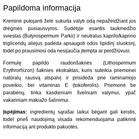
Papildoma informacija
Kreminė putojanti želė sukurta valyti odą nepažeidžiant jos
drėgmės pusiausvyros. Sudėtyje esantis taukmedžio
sviestas (Butyrospermum Parkii) ir neutralus kaprilo/kaprino
trigliceridų aliejus padeda apsaugoti odos lipidinį sluoksnį,
todėl po prausimosi oda nesijaučia įtempta ar perdžiūvusi.
Formulę papildo raudonšaknės (Lithospermum
Erythrorhizon) šaknies ekstraktas, kuris suteikia priemonei
natūralų rausvą atspalvį ir prisideda prie raminamojo
poveikio, bei vitaminas E (tokoferolis). Priemonė be
parabenų, tinka kasdieniam švelniam valymui, ypač
vakariniam makiažo šalinimui.
Įspėjimas:
ingredientų sąrašai laikui bėgant gali keistis,
todėl prieš naudojimą visada rekomenduojama patikrinti
informaciją ant produkto pakuotės.