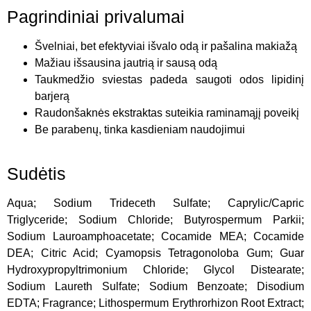
Pagrindiniai privalumai
Švelniai, bet efektyviai išvalo odą ir pašalina makiažą
Mažiau išsausina jautrią ir sausą odą
Taukmedžio sviestas padeda saugoti odos lipidinį
barjerą
Raudonšaknės ekstraktas suteikia raminamąjį poveikį
Be parabenų, tinka kasdieniam naudojimui
Sudėtis
Aqua; Sodium Trideceth Sulfate; Caprylic/Capric
Triglyceride; Sodium Chloride; Butyrospermum Parkii;
Sodium Lauroamphoacetate; Cocamide MEA; Cocamide
DEA; Citric Acid; Cyamopsis Tetragonoloba Gum; Guar
Hydroxypropyltrimonium Chloride; Glycol Distearate;
Sodium Laureth Sulfate; Sodium Benzoate; Disodium
EDTA; Fragrance; Lithospermum Erythrorhizon Root Extract;