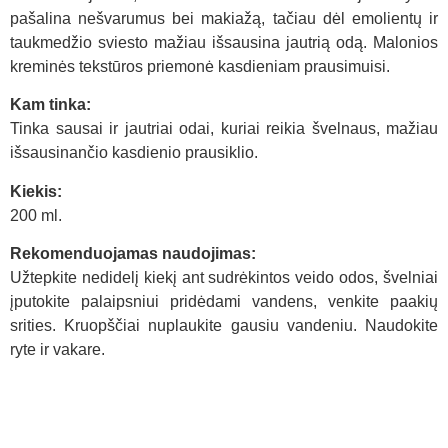
pašalina nešvarumus bei makiažą, tačiau dėl emolientų ir
taukmedžio sviesto mažiau išsausina jautrią odą. Malonios
kreminės tekstūros priemonė kasdieniam prausimuisi.
Kam tinka:
Tinka sausai ir jautriai odai, kuriai reikia švelnaus, mažiau
išsausinančio kasdienio prausiklio.
Kiekis:
200 ml.
Rekomenduojamas naudojimas:
Užtepkite nedidelį kiekį ant sudrėkintos veido odos, švelniai
įputokite palaipsniui pridėdami vandens, venkite paakių
srities. Kruopščiai nuplaukite gausiu vandeniu. Naudokite
ryte ir vakare.