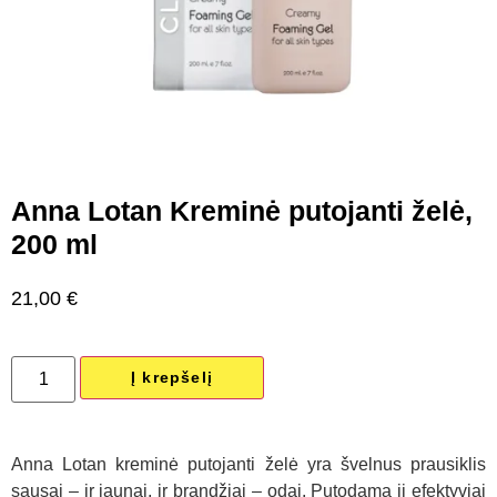
Anna Lotan Kreminė putojanti želė,
200 ml
21,00
€
Į krepšelį
Anna Lotan kreminė putojanti želė yra švelnus prausiklis
sausai – ir jaunai, ir brandžiai – odai. Putodama ji efektyviai