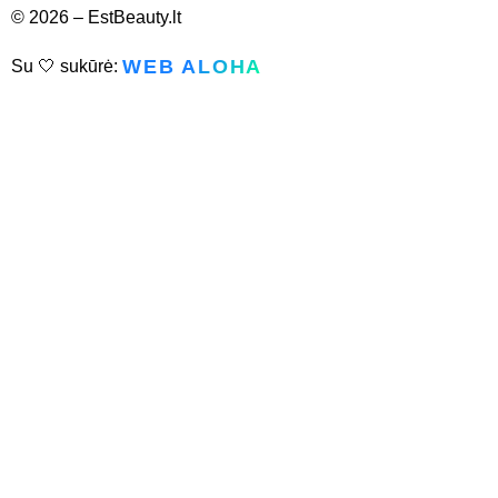
© 2026 – EstBeauty.lt
WEB ALOHA
Su 🤍 sukūrė: