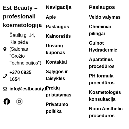
Navigacija
Paslaugos
Est Beauty –
profesionali
Apie
Veido valymas
kosmetologija
Paslaugos
Cheminiai
pilingai
Šaulių g. 14,
Kainoraštis
Klaipėda
Guinot
Dovanų
(Salonas
Hydradermie
kuponas
"Grožio
Aparatinės
Kontaktai
Technologijos")
procedūros
Sąlygos ir
+370 6935
PH formula
taisyklės
1654
procedūros
Prekių
info@estbeauty.lt
Kosmetologės
pristatymas
konsultacija
Privatumo
Noon Aesthetic
politika
procedūros