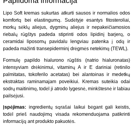
Papildoma informacija
Lipo Soft kremas sukurtas atkurti sausos ir normalios odos
komfortą bei elastingumą. Sudėtyje esantys fitosteroliai,
morkų sėklų aliejus, dygminų aliejus ir nepakeičiamosios
riebalų rūgštys padeda stiprinti odos lipidinį barjerą, o
ceramidai liposomų pavidalu lengviau patenka į odą ir
padeda mažinti transepiderminį drėgmės netekimą (TEWL).
Formulę papildo hialurono rūgštis (natrio hialuronatas)
intensyviam drėkinimui, vitaminų A ir E dariniai (retinilo
palmitatas, tokoferilo acetatas) bei alantoinas ir medetkų
ekstraktas raminamajam poveikiui. Kremas suteikia odai
sodrų maitinimą, todėl ji atrodo lygesnė, minkštesnė ir labiau
pailsėjusi.
Įspėjimas:
ingredientų sąrašai laikui bėgant gali keistis,
todėl prieš naudojimą visada rekomenduojama patikrinti
informaciją ant produkto pakuotės.