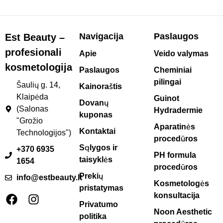
Navigacija
Paslaugos
Est Beauty –
profesionali
Apie
Veido valymas
kosmetologija
Paslaugos
Cheminiai
pilingai
Šaulių g. 14,
Kainoraštis
Klaipėda
Guinot
Dovanų
(Salonas
Hydradermie
kuponas
"Grožio
Aparatinės
Kontaktai
Technologijos")
procedūros
Sąlygos ir
+370 6935
PH formula
taisyklės
1654
procedūros
Prekių
info@estbeauty.lt
Kosmetologės
pristatymas
konsultacija
Privatumo
Noon Aesthetic
politika