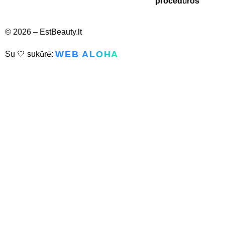
procedūros
© 2026 – EstBeauty.lt
WEB ALOHA
Su 🤍 sukūrė: