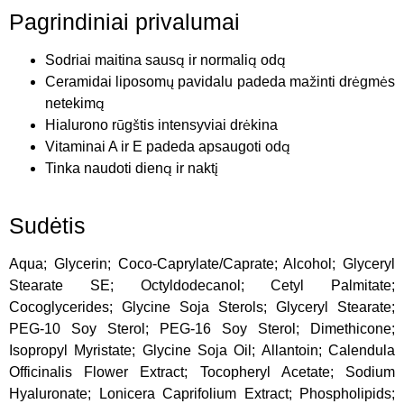
Pagrindiniai privalumai
Sodriai maitina sausą ir normalią odą
Ceramidai liposomų pavidalu padeda mažinti drėgmės
netekimą
Hialurono rūgštis intensyviai drėkina
Vitaminai A ir E padeda apsaugoti odą
Tinka naudoti dieną ir naktį
Sudėtis
Aqua; Glycerin; Coco-Caprylate/Caprate; Alcohol; Glyceryl
Stearate SE; Octyldodecanol; Cetyl Palmitate;
Cocoglycerides; Glycine Soja Sterols; Glyceryl Stearate;
PEG-10 Soy Sterol; PEG-16 Soy Sterol; Dimethicone;
Isopropyl Myristate; Glycine Soja Oil; Allantoin; Calendula
Officinalis Flower Extract; Tocopheryl Acetate; Sodium
Hyaluronate; Lonicera Caprifolium Extract; Phospholipids;