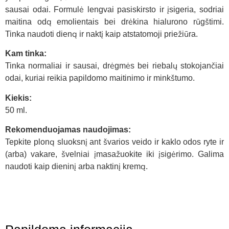
sausai odai. Formulė lengvai pasiskirsto ir įsigeria, sodriai
maitina odą emolientais bei drėkina hialurono rūgštimi.
Tinka naudoti dieną ir naktį kaip atstatomoji priežiūra.
Kam tinka:
Tinka normaliai ir sausai, drėgmės bei riebalų stokojančiai
odai, kuriai reikia papildomo maitinimo ir minkštumo.
Kiekis:
50 ml.
Rekomenduojamas naudojimas:
Tepkite ploną sluoksnį ant švarios veido ir kaklo odos ryte ir
(arba) vakare, švelniai įmasažuokite iki įsigėrimo. Galima
naudoti kaip dieninį arba naktinį kremą.