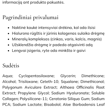
informaciją ant produkto pakuotės.
Pagrindiniai privalumai
Naktinė kaukė intensyviai drėkina, kol oda ilsisi
Hialurono rūgštis ir jūrinis kolagenas sulaiko drėgmę
Mineralų kompleksas (cinkas, varis, kalcis, magnis)
Užsklendžia drėgmę ir padeda atgaivinti odą
Lengvai įsigeria, ryte oda minkšta ir gaivi
Sudėtis
Aqua; Cyclopentasiloxane; Glycerin; Dimethicone;
Alcohol; Trisiloxane; Ceteth-10; Squalane; Dimethiconol;
Polygonum Aviculare Extract; Althaea Officinalis Root
Extract; Propylene Glycol; Sodium Hyaluronate; Soluble
Collagen; Polysilicone-11; Ceratonia Siliqua Gum; Sodium
PCA; Sodium Lactate; Bisabolol; Aloe Barbadensis Leaf