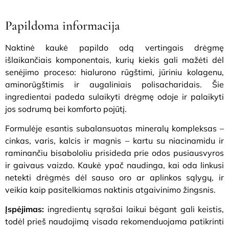
Papildoma informacija
Naktinė kaukė papildo odą vertingais drėgmę
išlaikančiais komponentais, kurių kiekis gali mažėti dėl
senėjimo proceso: hialurono rūgštimi, jūriniu kolagenu,
aminorūgštimis ir augaliniais polisacharidais. Šie
ingredientai padeda sulaikyti drėgmę odoje ir palaikyti
jos sodrumą bei komforto pojūtį.
Formulėje esantis subalansuotas mineralų kompleksas –
cinkas, varis, kalcis ir magnis – kartu su niacinamidu ir
raminančiu bisabololiu prisideda prie odos pusiausvyros
ir gaivaus vaizdo. Kaukė ypač naudinga, kai oda linkusi
netekti drėgmės dėl sauso oro ar aplinkos sąlygų, ir
veikia kaip pasitelkiamas naktinis atgaivinimo žingsnis.
Įspėjimas:
ingredientų sąrašai laikui bėgant gali keistis,
todėl prieš naudojimą visada rekomenduojama patikrinti