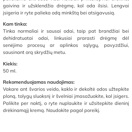
gaivina ir užsklendžia drėgmę, kol oda ilsisi. Lengvai
įsigeria ir ryte palieka odą minkštą bei atsigavusią.
Kam tinka:
Tinka normaliai ir sausai odai, taip pat brandžiai bei
dehidratuotai odai, linkusiai prarasti drėgmę dėl
senėjimo procesų ar aplinkos sąlygų, pavyzdžiui,
sausinant orą skrydžių metu.
Kiekis:
50 ml.
Rekomenduojamas naudojimas:
Vakare ant švarios veido, kaklo ir dekoltė odos užtepkite
ploną, tolygų sluoksnį ir švelniai įmasažuokite, kol įsigers.
Palikite per naktį, o ryte nuplaukite ir užsitepkite dieninį
drėkinamąjį kremą. Naudokite pagal poreikį.