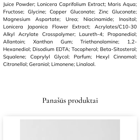
Juice Powder; Lonicera Caprifolium Extract; Maris Aqua;
Fructose; Glycine; Copper Gluconate; Zinc Gluconate;
Magnesium Aspartate; Urea; Niacinamide; Inositol;
Lonicera Japonica Flower Extract; Acrylates/C10-30
Alkyl Acrylate Crosspolymer; Laureth-4; Propanediol;
Allantoin; Xanthan Gum; Triethanolamine; 1,2-
Hexanediol; Disodium EDTA; Tocopherol; Beta-Sitosterol;
Squalene; Caprylyl Glycol; Parfum; Hexyl Cinnamal;
Citronellol; Geraniol; Limonene; Linalool.
Panašūs produktai