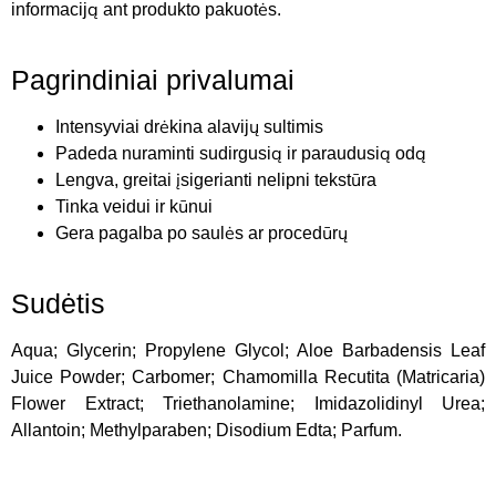
informaciją ant produkto pakuotės.
Pagrindiniai privalumai
Intensyviai drėkina alavijų sultimis
Padeda nuraminti sudirgusią ir paraudusią odą
Lengva, greitai įsigerianti nelipni tekstūra
Tinka veidui ir kūnui
Gera pagalba po saulės ar procedūrų
Sudėtis
Aqua; Glycerin; Propylene Glycol; Aloe Barbadensis Leaf
Juice Powder; Carbomer; Chamomilla Recutita (Matricaria)
Flower Extract; Triethanolamine; Imidazolidinyl Urea;
Allantoin; Methylparaben; Disodium Edta; Parfum.