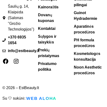
pilingai
Šaulių g. 14,
Kainoraštis
Klaipėda
Guinot
Dovanų
(Salonas
Hydradermie
kuponas
"Grožio
Aparatinės
Kontaktai
Technologijos")
procedūros
Sąlygos ir
+370 6935
PH formula
taisyklės
1654
procedūros
Prekių
info@estbeauty.lt
Kosmetologės
pristatymas
konsultacija
Privatumo
Noon Aesthetic
politika
procedūros
© 2026 – EstBeauty.lt
WEB ALOHA
Su 🤍 sukūrė: