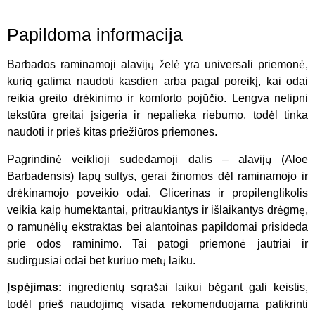
Papildoma informacija
Barbados raminamoji alavijų želė yra universali priemonė,
kurią galima naudoti kasdien arba pagal poreikį, kai odai
reikia greito drėkinimo ir komforto pojūčio. Lengva nelipni
tekstūra greitai įsigeria ir nepalieka riebumo, todėl tinka
naudoti ir prieš kitas priežiūros priemones.
Pagrindinė veiklioji sudedamoji dalis – alavijų (Aloe
Barbadensis) lapų sultys, gerai žinomos dėl raminamojo ir
drėkinamojo poveikio odai. Glicerinas ir propilenglikolis
veikia kaip humektantai, pritraukiantys ir išlaikantys drėgmę,
o ramunėlių ekstraktas bei alantoinas papildomai prisideda
prie odos raminimo. Tai patogi priemonė jautriai ir
sudirgusiai odai bet kuriuo metų laiku.
Įspėjimas:
ingredientų sąrašai laikui bėgant gali keistis,
todėl prieš naudojimą visada rekomenduojama patikrinti